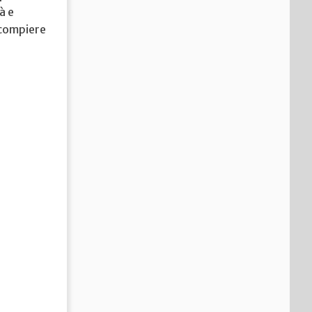
à e
i compiere
xx