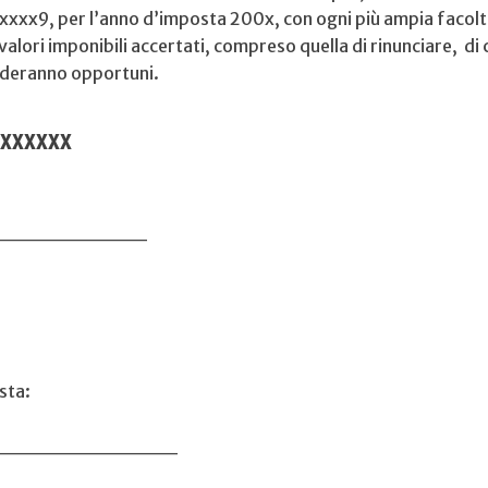
xxxx9, per l’anno d’imposta 200x, con ogni più ampia facolt
 valori imponibili accertati, compreso quella di rinunciare, d
renderanno opportuni.
nano, 2xxxxxxx
__________
sta:
____________