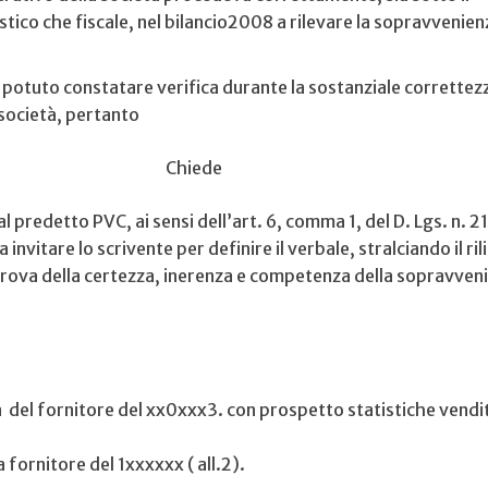
istico che fiscale, nel bilancio2008 a rilevare la sopravvenien
 potuto constatare verifica durante la sostanziale correttez
società, pertanto
Chiede
l predetto PVC, ai sensi dell’art. 6, comma 1, del D. Lgs. n. 
invitare lo scrivente per definire il verbale, stralciando il ril
rova della certezza, inerenza e competenza della sopravven
 del fornitore del xx0xxx3. con prospetto statistiche vendi
 fornitore del 1xxxxxx ( all.2).