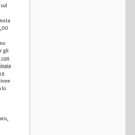
 sul
 nota
0,00
ono
 gli
N con
tinaia
a e
zione
 lo
ato,