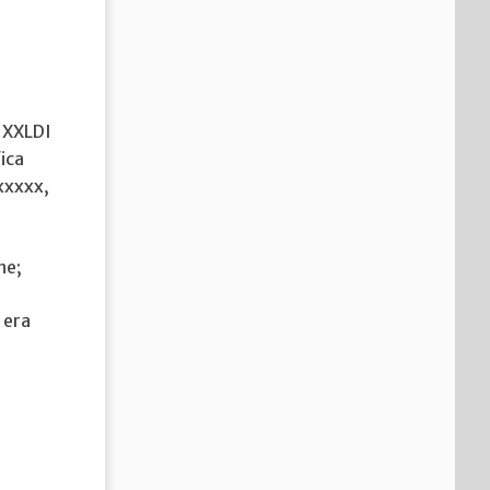
. XXLDI
ica
xxxxxx,
ne;
 era