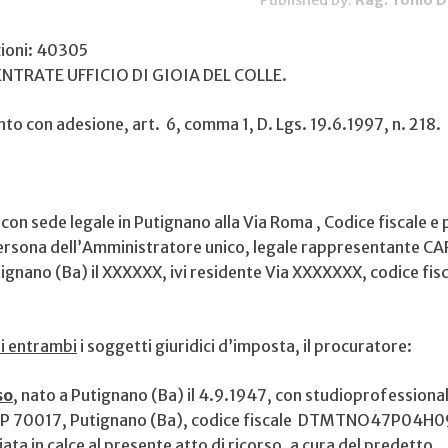
Published by:
Rag. Tonio 
zioni: 40305
ENTRATE UFFICIO DI GIOIA DEL COLLE.
to con adesione, art. 6, comma 1, D. Lgs. 19.6.1997, n. 218.
. con sede legale in Putignano alla Via Roma , Codice fiscale e 
ersona dell’Amministratore unico, legale rappresentante C
gnano (Ba) il XXXXXX, ivi residente Via XXXXXXX, codice fis
di entrambi
i soggetti giuridici d’imposta, il procuratore:
so
, nato a Putignano (Ba) il 4.9.1947, con studioprofessionale
 CAP 70017, Putignano (Ba), codice fiscale DTMTNO47P04H
iata in calce al presente atto di ricorso, a cura del predetto