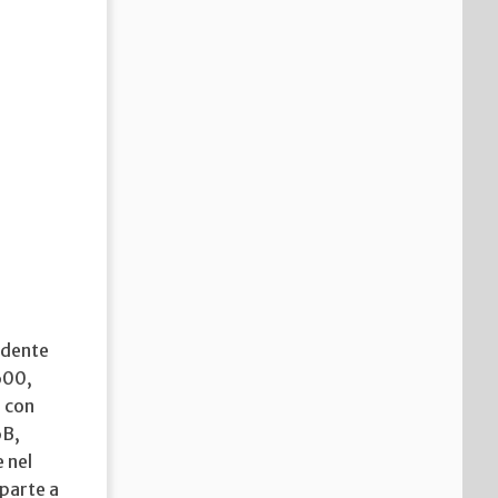
sidente
.600,
, con
6B,
e nel
 parte a