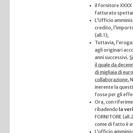
il fornitore XXXX
fatturato spetta
L’Ufficio amminist
credito, l’impor
(all.1);
Tuttavia, l’erog
agli originari ac
anni successivi.
S
il quale da decenn
di migliaia di eur
collaborazione.
N
inerente la quest
fosse per gli effet
Ora, con riferime
ribadendo
la ver
FORNITORE (all.2)
come di fatto è 
L’ufficio amminis