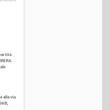
Detomaso
partita
ARRERA
cale
 alla via
096B;