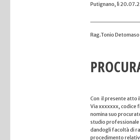
Putignano, lì
___________
Rag.Tonio Detomaso
PROCURA
Con il presente atto i
Via xxxxxxx, codice fi
nomina suo procurato
studio professionale
dandogli facoltà di ra
procedimento relativo