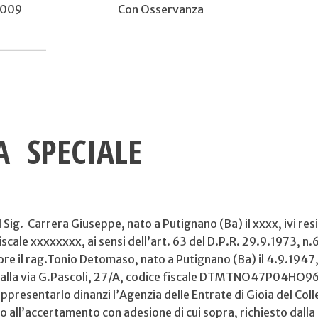
 20.07.2009 Con Osservanza
_____
 SPECIALE
l Sig. Carrera Giuseppe, nato a Putignano (Ba) il xxxx, ivi re
scale xxxxxxxx, ai sensi dell’art. 63 del D.P.R. 29.9.1973, n
re il rag.Tonio Detomaso, nato a Putignano (Ba) il 4.9.1947
 alla via G.Pascoli, 27/A, codice fiscale DTMTNO47P04HO9
ppresentarlo dinanzi l’Agenzia delle Entrate di Gioia del Coll
 all’accertamento con adesione di cui sopra, richiesto dalla