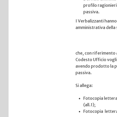
profilo ragionier
passiva.
I Verbalizzanti hanno
amministrativa della 
che, con riferimento a
Codesto Ufficio voglia 
avendo prodotto la p
passiva.
Si allega:
Fotocopia lettera
(all.1);
Fotocopia lettera