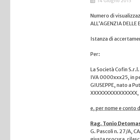
14 Giugno 2013
Numero di visualizza
ALL’AGENZIA DELLE 
Istanza di accertamen
Per:
La Società Cofin S.r.l
IVA 0000xxx25, in p
GIUSEPPE, nato a Puti
XXXXXXXXXXXXXXX,
e, per nome e conto 
Rag. Tonio Detoma
G. Pascoli n. 27/A,
giusta procura, rilasc