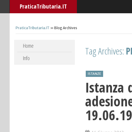
PraticaTributaria.IT
PraticaTributaria.IT
» Blog Archives
Skip to content
Home
Tag Archives:
P
Info
ISTANZE
Istanza 
adesione
19.06.19