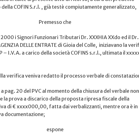
della COFIN S.r.l. , già testè compiutamente generalizzato,
Premesso che
000 i Signori Funzionari Tributari Dr. XXXHIA XXdo ed il Dr
GENZIA DELLE ENTRATE di Gioia del Colle, iniziavano la verif
 – I.V.A. a carico della società COFINS s.r.l., ultimata il xxx
 verifica veniva redatto il processo verbale di constatazio
 a pag. 20 del PVC al momento della chiusura del verbale non
e la prova a discarico della proposta ripresa fiscale della
a di € xxxx000,00, fatta dai verbalizzanti, mentre ora è in
iva documentazione;
espone