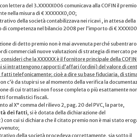
 con lettera del 3.XXXXX006 comunicava alla COFIN il premio
nte nella misura di € XXXXXX0,00;
rativo della società contabilizzava nei ricavi , in attesa della
to di competenza nel bilancio 2008 per l’importo di € XXXX0
azione di detto premio non è mai avvenuta perché subentrar
cordi commerciali nuove valutazioni di strategia di mercato per
i consideri che la XXXXXX è il fornitore principale della COFI
i si intrattengono rapporti d’affari (ordini) del valore di cen
o fatti telefonicamente; cioè a dire su base fiduciaria, di stim
on c’è da stupirsi se al momento della verifica la documenta
ione di cui trattasi non fosse completa o più esattamente non
ti formalistici fiscali.
nto al X° comma del rilievo 2, pag. 20 del PVC, la parte,
ità dei fatti
, si è dotata della dichiarazione del
 con cui si dichiara che il citato premio non è mai stato erog
avvenuto;
trativo della società procedeva correttamente, sia sotto il