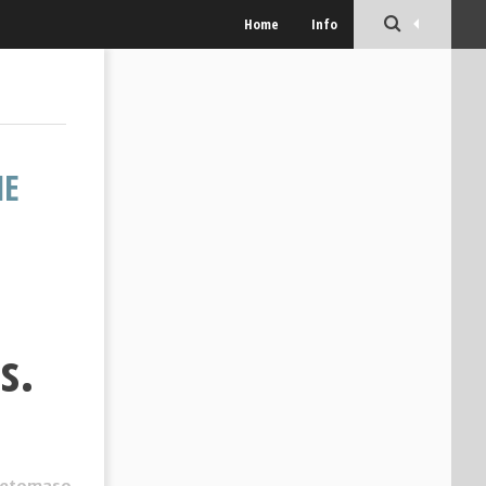
Home
Info
NE
s.