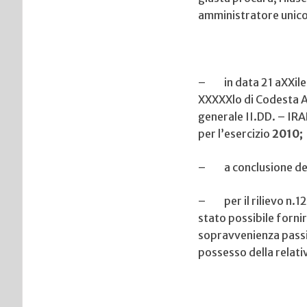
amministratore unico 
– in data 21 aXXile 2
XXXXXlo
di
Codesta A
generale II.DD. – IRAP
per l’esercizio
2010;
– a conclusione della
– per il rilievo n.12
stato possibile fornir
sopravvenienza passiv
possesso della relat