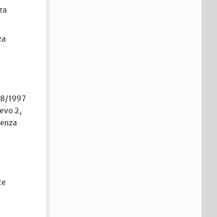
za
za
218/1997
ievo 2,
ienza
te