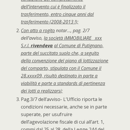
dell’intervento cui è finalizzato il
trasferimento, entro cinque anni dal
trasferimento (2008-2013 !);
Con atto a
rogito
notar…, pag. 2/7
dell’avviso,
la società iMMOBILIARE xxx
S.r.l.
rivendeva
al Comune di Putignano,
parte del succitato suolo che, a seguito
della convenzione del piano di lottizzazione
del comparto, stipulata con il Comune il
28.xxxx09, risultò destinato in parte a
viabilità e parte a standards di pertinenza
dei lotti a realizzarsi;
Pag.3/7 dell’avviso- L’Ufficio riporta le
condizioni necessarie, anche se in parte
superate, per usufruire
dell’agevolazione fiscale di cui all’art. 1,
commi dal 25 al 28, della Legge 244 del