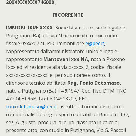
200XXXXXXX746000 ;
RICORRENTE
IMMOBILIARE XXXX Società a r.l.
con sede legale in
Putignano (Ba) alla via Nxxxxxxxxxte n. xxx, codice
fiscale 0xxxx0721, PEC immobiliare
e@pec.it
,
rappresentata dall’amministratore unico e legale
rappresentante
Mantovani xxxINA,
nata a Pxxxxno
l’xxx ed ivi residente alla via xxxxxx. 2, codice fiscale
xxxxxxxxxxxxxxxxx e
, per suo nome e conto, il
difensore tecnico abilitato
:
R
ag. Tonio Detomaso
,
nato a Putignano (Ba) il 4.9.1947, Cod. Fisc. DTM TNO
47P04 H096B, fax 080/4913207, PEC:
toniodetomaso@pec.it
, iscritto all’ordine dei dottori
commercialisti e degli esperti contabili di Bari al n. 137,
sez. A, giusta procura alle liti rilasciata in calce al
presente atto, con studio in Putignano, Via G. Pascoli