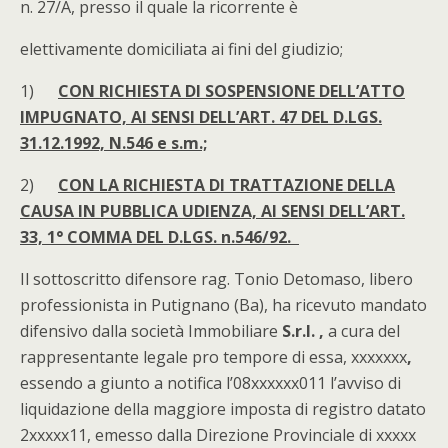
n. 27/A, presso il quale la ricorrente è
elettivamente domiciliata ai fini del giudizio;
1)
CON RICHIESTA DI SOSPENSIONE DELL’ATTO
IMPUGNATO, AI SENSI DELL’ART. 47 DEL D.LGS.
31.12.1992, N.546 e s.m.;
2)
CON LA RICHIESTA DI TRATTAZIONE DELLA
CAUSA IN PUBBLICA UDIENZA, AI SENSI DELL’ART.
33, 1° COMMA DEL D.LGS. n.546/92.
Il sottoscritto difensore rag. Tonio Detomaso, libero
professionista in Putignano (Ba), ha ricevuto mandato
difensivo dalla società Immobiliare
S.r.l. ,
a cura
del
rappresentante legale pro tempore di essa, xxxxxxx
,
essendo a giunto a notifica l’08xxxxxx011 l’avviso di
liquidazione della maggiore imposta di registro datato
2xxxxx11, emesso dalla Direzione Provinciale di xxxxx